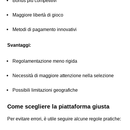
Bonus più competitivi
Maggiore libertà di gioco
Metodi di pagamento innovativi
Svantaggi:
Regolamentazione meno rigida
Necessità di maggiore attenzione nella selezione
Possibili limitazioni geografiche
Come scegliere la piattaforma giusta
Per evitare errori, è utile seguire alcune regole pratiche: