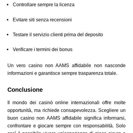
Controllare sempre la licenza
Evitare siti senza recensioni
Testare il servizio clienti prima del deposito
Verificare i termini dei bonus
Un vero casino non AAMS affidabile non nasconde
informazioni e garantisce sempre trasparenza totale.
Conclusione
Il mondo dei casinò online internazionali offre molte
opportunità, ma richiede consapevolezza. Scegliere un
buon casino non AAMS affidabile significa informarsi,
confrontare e giocare sempre con responsabilità. Solo