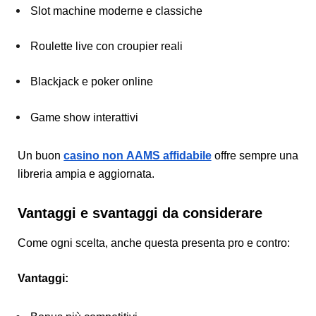
Slot machine moderne e classiche
Roulette live con croupier reali
Blackjack e poker online
Game show interattivi
Un buon
casino non AAMS affidabile
offre sempre una
libreria ampia e aggiornata.
Vantaggi e svantaggi da considerare
Come ogni scelta, anche questa presenta pro e contro:
Vantaggi: