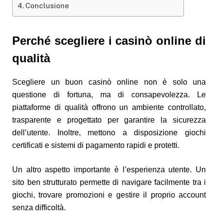
Conclusione
Perché scegliere i casinò online di
qualità
Scegliere un buon casinò online non è solo una
questione di fortuna, ma di consapevolezza. Le
piattaforme di qualità offrono un ambiente controllato,
trasparente e progettato per garantire la sicurezza
dell’utente. Inoltre, mettono a disposizione giochi
certificati e sistemi di pagamento rapidi e protetti.
Un altro aspetto importante è l’esperienza utente. Un
sito ben strutturato permette di navigare facilmente tra i
giochi, trovare promozioni e gestire il proprio account
senza difficoltà.