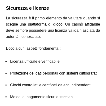
Sicurezza e licenze
La sicurezza è il primo elemento da valutare quando si
sceglie una piattaforma di gioco. Un casinò affidabile
deve sempre possedere una licenza valida rilasciata da
autorità riconosciute.
Ecco alcuni aspetti fondamentali:
Licenza ufficiale e verificabile
Protezione dei dati personali con sistemi crittografati
Giochi controllati e certificati da enti indipendenti
Metodi di pagamento sicuri e tracciabili