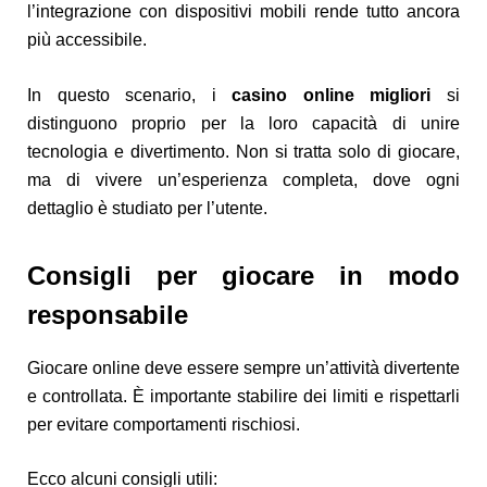
l’integrazione con dispositivi mobili rende tutto ancora
più accessibile.
In questo scenario, i
casino online migliori
si
distinguono proprio per la loro capacità di unire
tecnologia e divertimento. Non si tratta solo di giocare,
ma di vivere un’esperienza completa, dove ogni
dettaglio è studiato per l’utente.
Consigli per giocare in modo
responsabile
Giocare online deve essere sempre un’attività divertente
e controllata. È importante stabilire dei limiti e rispettarli
per evitare comportamenti rischiosi.
Ecco alcuni consigli utili: